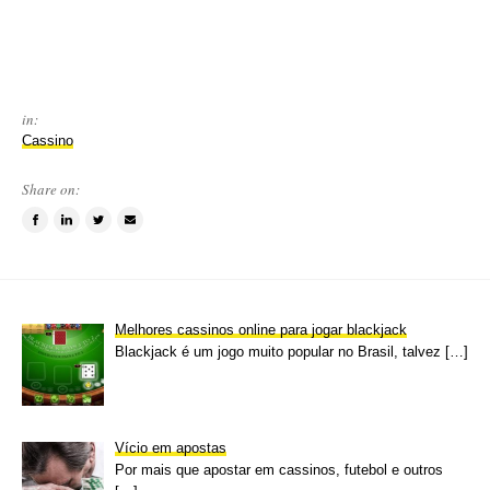
in:
Cassino
Share on:
Share
Share
Tweet
Email
on
on
this
a
Facebook
LinkedIn
item
friend
Melhores cassinos online para jogar blackjack
Blackjack é um jogo muito popular no Brasil, talvez
[…]
Vício em apostas
Por mais que apostar em cassinos, futebol e outros