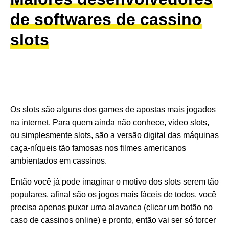
de softwares de cassino
slots
Os slots são alguns dos games de apostas mais jogados
na internet. Para quem ainda não conhece, video slots,
ou simplesmente slots, são a versão digital das máquinas
caça-níqueis tão famosas nos filmes americanos
ambientados em cassinos.
Então você já pode imaginar o motivo dos slots serem tão
populares, afinal são os jogos mais fáceis de todos, você
precisa apenas puxar uma alavanca (clicar um botão no
caso de cassinos online) e pronto, então vai ser só torcer